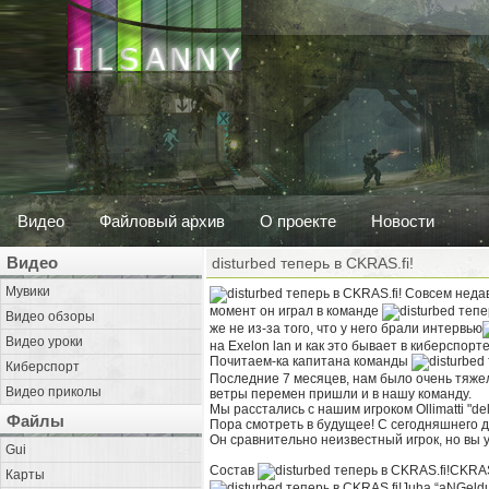
Видео
Файловый архив
О проекте
Новости
Видео
disturbed теперь в CKRAS.fi!
Мувики
Совсем недав
момент он играл в команде
Видео обзоры
же не из-за того, что у него брали интервью
Видео уроки
на Exelon lan и как это бывает в киберспорт
Почитаем-ка капитана команды
Киберспорт
Последние 7 месяцев, нам было очень тяжел
Видео приколы
ветры перемен пришли и в нашу команду.
Мы расстались с нашим игроком Ollimatti "del
Файлы
Пора смотреть в будущее! С сегодняшнего дн
Он сравнительно неизвестный игрок, но вы у
Gui
Состав
CKRAS.
Карты
Juha “aNGeld