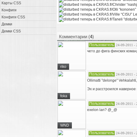
Карты CSS
Christer “nash
Olli “kononen”
Конфиги
Ville “CISU” L
Конфиги CSS
Taneli "disturb
Демки
Демки CSS
Комментарии (
4
)
Пользователь
24-09-2011 - 
чето до фига финских коман
riko
Пользователь
24-09-2011 - 
Ollimatti "delonge" Vehkalah
Эх и расстроился наверное
foka
Пользователь
24-09-2011 - 
exelon lan? @_@
WND
Пользователь
24-09-2011 - 