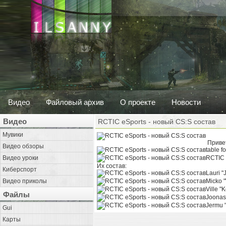
Видео
Файловый архив
О проекте
Новости
Видео
RCTIC eSports - новый CS:S состав
Мувики
Приве
Видео обзоры
table fo
Видео уроки
RCTIC 
Их состав:
Киберспорт
Lauri "
Видео приколы
Micko 
Ville "
Файлы
Joonas
Jermu 
Gui
Карты