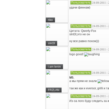
Пользователь
24-09-2011 - 
удачи финнам)
riko
Пользователь
24-09-2011 - 
Цитата: Qwerty-Fox
sInt3t,это не он
ну все равно похож)))
sInt3t
Пользователь
24-09-2011 - 
logo good!
i am lenin
Пользователь
24-09-2011 - 
M5
,
а мы прям не знали
так же как и eversor, grilli и
FRZLAN
Пользователь
24-09-2011 - 
Из-за лого буду следить за 