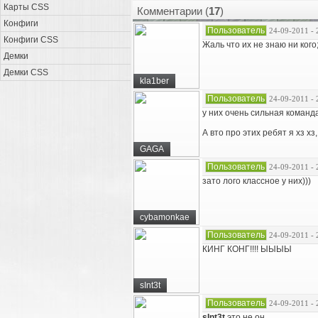
Карты CSS
Комментарии (
17
)
Конфиги
Пользователь
24-09-2011 - 
Конфиги CSS
Жаль что их не знаю ни кого;
Демки
Демки CSS
kla1ber
Пользователь
24-09-2011 - 
у них очень сильная команда
А вто про этих ребят я хз хз
GAGA
Пользователь
24-09-2011 - 
зато лого классное у них)))
cybamonkae
Пользователь
24-09-2011 - 
КИНГ КОНГ!!!! ЫЫЫЫ
sInt3t
Пользователь
24-09-2011 - 
sInt3t
,это не он