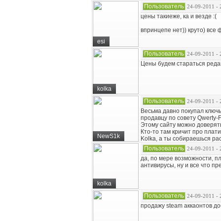
Пользователь
24-09-2011 - 
цены такиеже, ка и везде :(
впринцепе нет)) круто) все ф
esi
Пользователь
24-09-2011 - 
Цены будем стараться редакт
kolka
Пользователь
24-09-2011 - 
Весьма давно покупал ключь
продавцу по совету Qwerty-F
Этому сайту можно доверят
Кто-то там кричит про плати
NewS1k
Kolka, а ты собираешься р
Пользователь
24-09-2011 - 
да, по мере возможности, пл
антивирусы, ну и все что п
kolka
Пользователь
24-09-2011 - 
продажу steam аккаонтов до