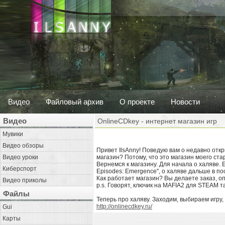
Видео
Файловый архив
О проекте
Новости
Видео
OnlineCDkey - интернет магазин игр
Мувики
Видео обзоры
Привет IlsAnny! Поведую вам о недавно отк
Видео уроки
магазин? Потому, что это магазин моего стар
Вернемся к магазину. Для начала о халяве. 
Киберспорт
Episodes: Emergence", о халяве дальше в по
Как работает магазин? Вы делаете заказ, оп
Видео приколы
p.s. Говорят, ключик на MAFIA2 для STEAM 
Файлы
Теперь про халяву. Заходим, выбираем игру
http://onlinecdkey.ru/
Gui
Карты