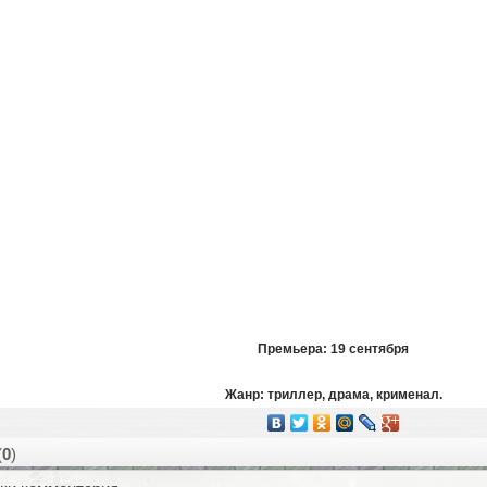
Премьера: 19 сентября
Жанр: триллер, драма, крименал.
(
0
)