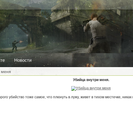
кте
Новости
 меня
Убийца внутри меня.
орого убийство тоже самое, что плюнуть в лужу, живет в тихом местечке, никак