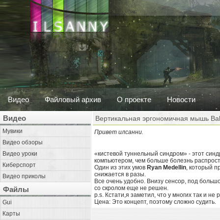
Видео
Файловый архив
О проекте
Новости
Видео
Вертикальная эргономичная мышь Ba
Мувики
Привет илсанни.
Видео обзоры
Видео уроки
«кистевой туннельный синдром» - этот синдр
компьютером, чем больше болезнь распрос
Киберспорт
Один из этих умов
Ryan Medellin
, который 
снижается в разы.
Видео приколы
Все очень удобно. Внизу сенсор, под больш
со скролом еще не решен.
Файлы
p.s. Кстати,я заметил, что у многих так и н
Цена: Это концепт, поэтому сложно судить.
Gui
Карты