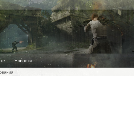
кте
Новости
ования