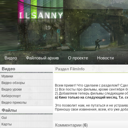
Видео
Файловый архив
О проекте
Новости
Видео
Раздел FilmInfo
Мувики
Видео обзоры
Всем привет! Что сделаем с разделом? Сдел
Видео уроки
1) Все посты про фильмы, кроме сентября 
2) Добавляем теперь фильмы следующим о
Киберспорт
а) Кино только на следующий месяц. Т.е. 
Видео приколы
Это позволит нам, не путаться и не устраив
Приношу свои извинения, всем, кто уже доб
Файлы
Gui
Карты
Комментарии (
6
)