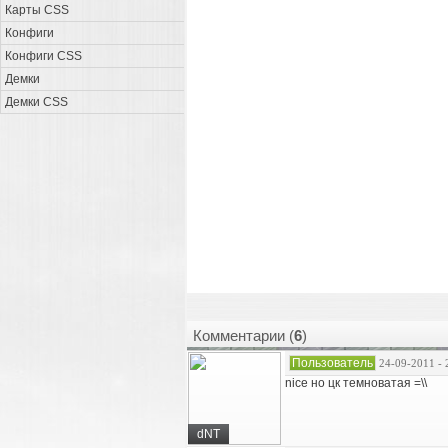
Карты CSS
Конфиги
Конфиги CSS
Демки
Демки CSS
Комментарии (
6
)
Пользователь
24-09-2011 - 
nice но цк темноватая =\\
dNT