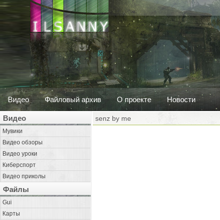
Видео
Файловый архив
О проекте
Новости
Видео
senz by me
Мувики
Видео обзоры
Видео уроки
Киберспорт
Видео приколы
Файлы
Gui
Карты