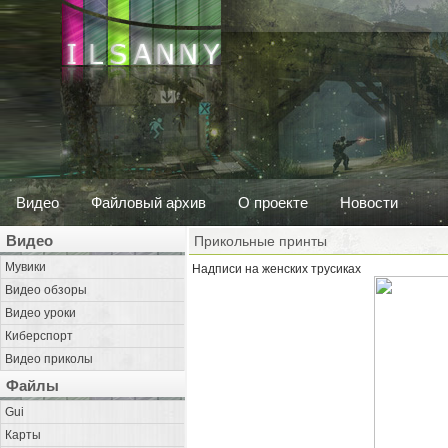
Видео
Файловый архив
О проекте
Новости
Видео
Прикольные принты
Мувики
Надписи на женских трусиках
Видео обзоры
Видео уроки
Киберспорт
Видео приколы
Файлы
Gui
Карты