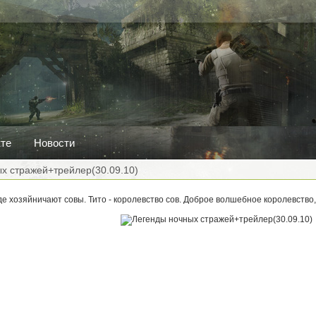
кте
Новости
х стражей+трейлер(30.09.10)
де хозяйничают совы. Тито - королевство сов. Доброе волшебное королевство, 