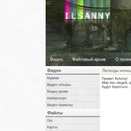
Видео
Файловый архив
О прое
Видео
Легенды ночны
Мувики
Привет IlsAnny!
Мир без людей, г
Видео обзоры
будут бороться...
Видео уроки
Киберспорт
Видео приколы
Файлы
Gui
Карты