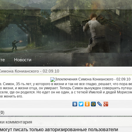
кте
Новости
имона Конианского - 02.09.10
 Симон, 35-ть лет, у которого в жизни и так не все гладко, решает, что пора в
о жизни, и жизни отца, он умирает. Теперь Симон вынужден совершить путе
 селе, где он родился. Но едет он не один, а с теткой Имелой и дядей Морисо
же женить его.
(
0
)
ки комментария
могут писать только авторизированные пользователи