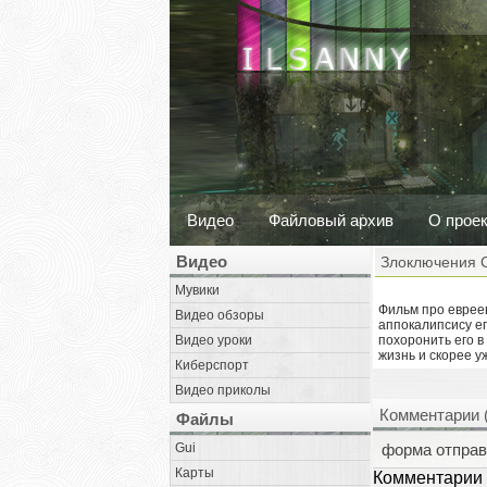
Видео
Файловый архив
О прое
Видео
Злоключения С
Мувики
Фильм про евреев.
Видео обзоры
аппокалипсису ег
Видео уроки
похоронить его в
жизнь и скорее у
Киберспорт
Видео приколы
Комментарии 
Файлы
Gui
форма отправ
Карты
Комментарии 