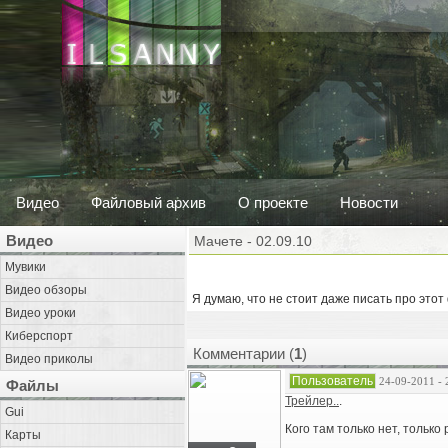
Видео
Файловый архив
О проекте
Новости
Видео
Мачете - 02.09.10
Мувики
Видео обзоры
Я думаю, что не стоит даже писать про этот 
Видео уроки
Киберспорт
Комментарии (
1
)
Видео приколы
Пользователь
24-09-2011 - 
Файлы
Трейлер..
.
Gui
Кого там только нет, тольк
Карты