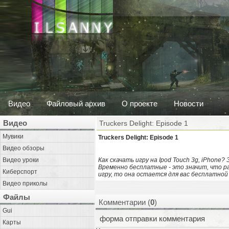
Видео
Файловый архив
О проекте
Новости
Видео
Truckers Delight: Episode 1
Мувики
Truckers Delight: Episode 1
Видео обзоры
Видео уроки
Как скачать игру на Ipod Touch 3g, iPhone?
Временно бесплатные - это значит, что р
Киберспорт
игру, то она остается для вас бесплатной
Видео приколы
Файлы
Комментарии (
0
)
Gui
форма отправки комментария
Карты