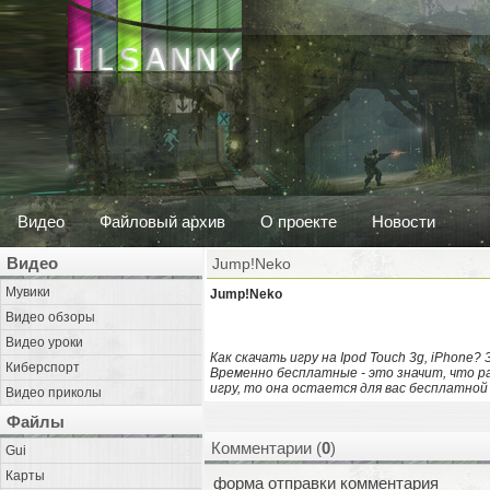
Видео
Файловый архив
О проекте
Новости
Видео
Jump!Neko
Мувики
Jump!Neko
Видео обзоры
Видео уроки
Как скачать игру на Ipod Touch 3g, iPhone?
Киберспорт
Временно бесплатные - это значит, что р
игру, то она остается для вас бесплатной
Видео приколы
Файлы
Комментарии (
0
)
Gui
Карты
форма отправки комментария