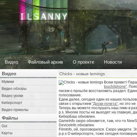
Видео
Файловый архив
О проекте
Новости
Видео
Chicks - новые lemings
Мувики
Всем привет! Пара
touch/iphone"
. Поя
Видео обзоры
писем о проьсбе восстановить раздел. Единс
голосование.
Видео уроки
Едем далее, сегодня один из наших пользов
Киберспорт
связи с открытием
"Доски почета"
, но это не
Теперь вы можете послушать наш гимн в ра
Видео приколы
p.s. Многие посты не выходят на главную, д
КиберБаш обновлен.
Файлы
GameInfo скоро обновится, там, что-то New
DeviceInfo обновлен
Gui
FilmInfo, ой, проговорился. Скоро увидите. 
Карты
p.p.s О киберспорте, тоже сегодня поговорим