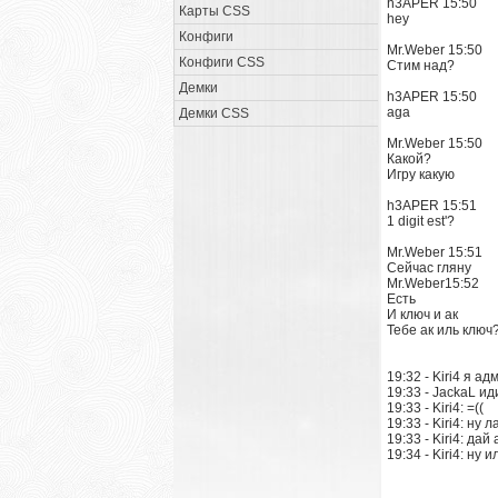
h3APER 15:50
Карты CSS
hey
Конфиги
Mr.Weber 15:50
Конфиги CSS
Стим над?
Демки
h3APER 15:50
aga
Демки CSS
Mr.Weber 15:50
Какой?
Игру какую
h3APER 15:51
1 digit est'?
Mr.Weber 15:51
Сейчас гляну
Mr.Weber15:52
Есть
И ключ и ак
Тебе ак иль ключ
19:32 - Kiri4 я 
19:33 - JackaL ид
19:33 - Kiri4: =((
19:33 - Kiri4: ну 
19:33 - Kiri4: дай 
19:34 - Kiri4: ну 