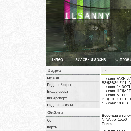
Видео
Файловый архив
О прое
Видео
84
Мувики
tiLk.com: FAKE! ZA
ВЭДЭВЭ!!!!!111:
Видео обзоры
tiLk.com: 14 ВО
tiLk.com: НЕДА
Видео уроки
tiLk.com: А ТЫ?
Киберспорт
ВЭДЭВЭ!!!!!11
tiLk.com: :DDDD
Видео приколы
Файлы
Веселый и тупо
Mr.Weber 15:50
Gui
Привет
Карты