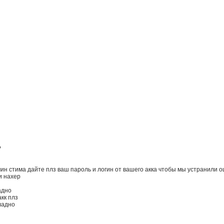
?
админ стима дайте плз ваш пароль и логин от вашего акка чтобы мы устранили 
и нахер
ладно
акк плз
иладно