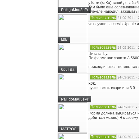
у Каки (kaKa) такой девайс 
Там было еще соревнование п
PaHgoMau3ePr
еле-еле наводил, зажимать 
Пользователь
24-09-2011 - 
чот лучше Lachesis Update и
k0k
Пользователь
24-09-2011 - 
Цитата: by.
По форме как лопата.А 560
присоединяюсь, по мне так 
6puTBa
Пользователь
24-09-2011 - 
k0k
,
лучше взять икари или 3.0
PaHgoMau3ePr
Пользователь
24-09-2011 - 
Форма должна выбираться и
добиться можно) Я к своему
MATPOC
Пользователь
24-09-2011 - 