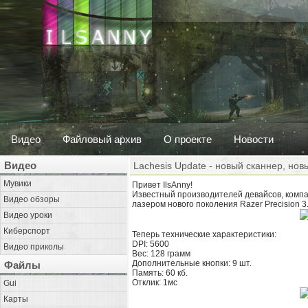
Видео
Файловый архив
О проекте
Новости
Видео
Lachesis Update - новый сканнер, нов
Мувики
Привет IlsAnny!
Известный производителей девайсов, компа
Видео обзоры
лазером нового поколения Razer Precision 3
Видео уроки
Киберспорт
Теперь технические характеристики:
DPI: 5600
Видео приколы
Вес: 128 грамм
Дополнительные кнопки: 9 шт.
Файлы
Память: 60 кб.
Отклик: 1мс
Gui
Карты