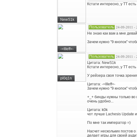
Кстати интересно, у ТТ ест
NewS1k
Пользователь
24-09-2011 - 
Не знаю как вам а мне девай
Зачем нужно "9 кнопок" чтоб
-=IIIeff=-
Пользователь
24-09-2011 - 
Цитата: NewS1k
Кстати интересно, у ТТ ест
У рейзера своя точка зрения
pl0q1n
Цитата: -=IIIeff=-
Зачем нужно "9 кнопок" чтоб
+_+ бинды нужны только во 
очень удобно...
Цитата: k0k
чот лучше Lachesis Update и
По мне так император =)
Насчет нескольких постов о
делает игры для своей аудит