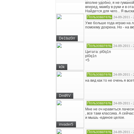
вполне удобно, я не гумано
вперед, мамбу в руки и в ота
Найдется для чего... Я выск
Пользователь
24-09-2011 - 
Уже больше года играю на ла
помоему дохрена. Но - на вку
De1taz0rr
Пользователь
24-09-2011 - 
Цитата: pl0q1n
pl0q1n
+5
k0k
Пользователь
24-09-2011 - 
на вид как то не очень я вс
DmtRV
Пользователь
24-09-2011 - 
Мне не оч нравиться лачеси
, все таки классика. А сейч
и мышь -единое целое.
invader5
Пользователь
24-09-2011 - 