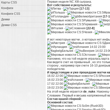
Первая неделя NC XIII сыграна.
Карты CSS
Вот собственно и результаты:
Конфиги
Литва -
Турция
[17-13]
Польша -
Фра
Конфиги CSS
Голландия -
Великобритания
[17-1
Демки
Румыния -
Германия -
Ш
Демки CSS
Италия -
Словения
[22-8]
Чехия -
Финля
И вот некоторые матчи , о которых нет инфы
Австрия -
Дан
Ирландия -
Испания 14.02 23:00
Бельгия -
Венгрия 14.02 23:0
Эстония -
Напомню, что на той неделе игралась карта 
Как видите счет не привычный , но это только
сторону , например при счете 16-10 доигры
победителю.
И предстоящие и уже прошедшие матчи на
16.02 22:00
Россия
16.02 23:00
Испания -
17.02 22:00
Бельгия -
19.02 23:00
Венгри
На этой неделе играется
de_nuke
. Наконец-
Словакии. Первый и весьма напряженный ма
Состав нашей сборной:
Основной состав:
c0m (Rush3D)
maloy (Rush3D)