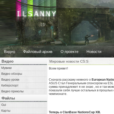
Видео
Файловый архив
О проекте
Новости
Видео
Мировые новости CS:S
Мувики
Всем привет!
Видео обзоры
Видео уроки
Сначала расскажу немного о
European Nati
ASUS Стал Генеральным спонсором на ESL и 
Киберспорт
сумма принадлежит я не знаю , но и так можн
показали себя лучше остальных в прошлых с
Видео приколы
чемпионате.
Файлы
Gui
Карты
Теперь о ClanBase NationsCup XIII.