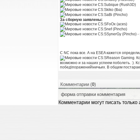
ubique (Rush3D)
kiko (tba)
aBi (Pincho)
За сборную заявлены:
FoOx (aces)
nef (Pincho)
SynerGy (Pincho) 
С NC пока все. А на ESEA кажется определи
Reason Gaming. Ком
возможно и за наших успеем поболеть. :). К
побед\поражений\ничьих. В общем постараюсь
Комментарии (
0
)
форма отправки комментария
Комментарии могут писать только