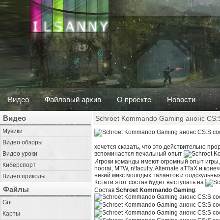
Видео
Файловый архив
О проекте
Новости
Видео
Schroet Kommando Gaming анонс CS:S
Мувики
Видео обзоры
хочется сказать, что это действительно про
Видео уроки
вспоминается печальный опыт
Игроки команды имеют огромный опыт игры, 
Киберспорт
hoorai, MTW, n!faculty, Alternate aTTaX и ко
некий микс молодых талантов и олдскульных
Видео приколы
Кстати этот состав будет выступать на
Файлы
Состав
Schroet Kommando Gaming
:
Gui
Карты