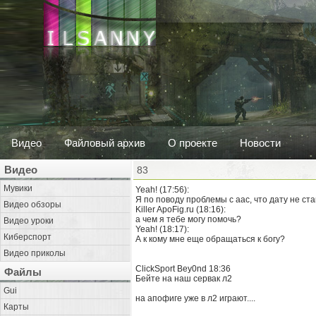
Видео
Файловый архив
О проекте
Новости
Видео
83
Мувики
Yeah! ‎(17:56):
Я по поводу проблемы с аас, что дату не ст
Видео обзоры
Killer ApoFig.ru ‎(18:16):
а чем я тебе могу помочь?
Видео уроки
Yeah! ‎(18:17):
Киберспорт
А к кому мне еще обращаться к богу?
Видео приколы
ClickSport Bey0nd 18:36
Файлы
Бейте на наш сервак л2
Gui
на апофиге уже в л2 играют....
Карты