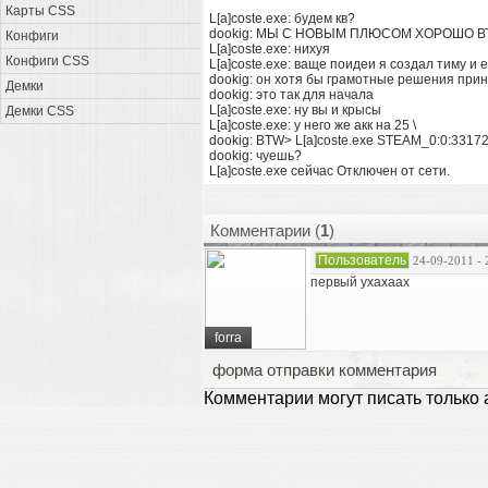
Карты CSS
L[a]coste.exe: будем кв?
dookig: МЫ С НОВЫМ ПЛЮСОМ ХОРОШО В
Конфиги
L[a]coste.exe: нихуя
Конфиги CSS
L[a]coste.exe: ваще поидеи я создал тиму и 
dookig: он хотя бы грамотные решения при
Демки
dookig: это так для начала
L[a]coste.exe: ну вы и крысы
Демки CSS
L[a]coste.exe: у него же акк на 25 \
dookig: BTW> L[a]coste.exe STEAM_0:0:3317
dookig: чуешь?
L[a]coste.exe сейчас Отключен от сети.
Комментарии (
1
)
Пользователь
24-09-2011 - 
первый ухахаах
forra
форма отправки комментария
Комментарии могут писать только