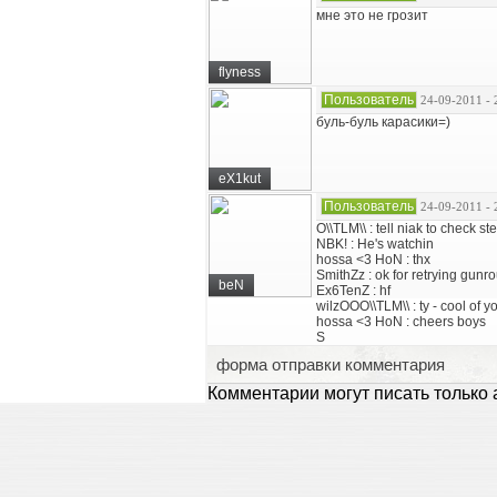
мне это не грозит
flyness
Пользователь
24-09-2011 - 
буль-буль карасики=)
eX1kut
Пользователь
24-09-2011 - 
O\\TLM\\ : tell niak to check s
NBK! : He's watchin
hossa <3 HoN : thx
SmithZz : ok for retrying gunr
beN
Ex6TenZ : hf
wilzOOO\\TLM\\ : ty - cool of y
hossa <3 HoN : cheers boys
S
форма отправки комментария
Комментарии могут писать только