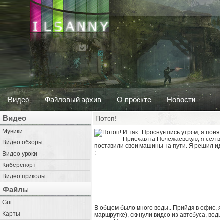
Видео
Файловый архив
О проекте
Новости
Видео
Потоп!
Мувики
И так.. Проснувшись утром, я поня
Приехав на Полежаевскую, я сел в 
Видео обзоры
поставили свои машины на пути. Я решил ид
:
Видео уроки
Киберспорт
Видео приколы
Файлы
Gui
В общем было много воды.. Прийдя в офис, я
Карты
маршрутке), скинули видео из автобуса, вод