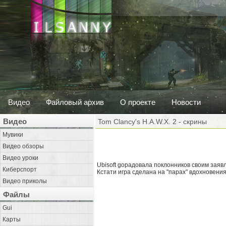
Видео
Файловый архив
О проекте
Новости
Видео
Tom Clancy's H.A.W.X. 2 - скрины
Мувики
Видео обзоры
Видео уроки
Ubisoft gорадовала поклонников своим заяв
Киберспорт
Кстати игра сделана на "парах" вдохновения
Видео приколы
Файлы
Gui
Карты