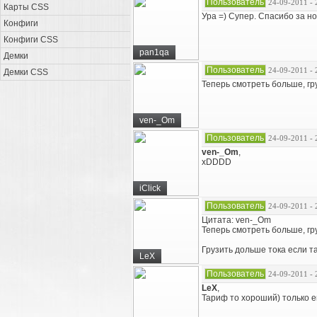
Пользователь
24-09-2011 - 
Карты CSS
Ура =) Супер. Спасибо за н
Конфиги
Конфиги CSS
pan1qa
Демки
Пользователь
24-09-2011 - 
Демки CSS
Теперь смотреть больше, г
ven-_Om
Пользователь
24-09-2011 - 
ven-_Om
,
xDDDD
iClick
Пользователь
24-09-2011 - 
Цитата: ven-_Om
Теперь смотреть больше, г
Грузить дольше тока если 
LeX
Пользователь
24-09-2011 - 
LeX
,
Тариф то хороший) только 