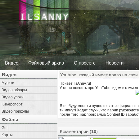
Видео
Файловый архив
О проекте
Новости
Видео
Youtube: каждый имеет право на свои
Мувики
Привет IlsAnny.ru!
У меня новость про YouTube, идем в комме
Видео обзоры
Видео уроки
Киберспорт
Я не буду много и нудно писать официальны
ти минут! Ходят слухи, что парни руководст
Видео приколы
после того, как программа Content ID зараб
Файлы
Gui
Комментарии (
10
)
Карты