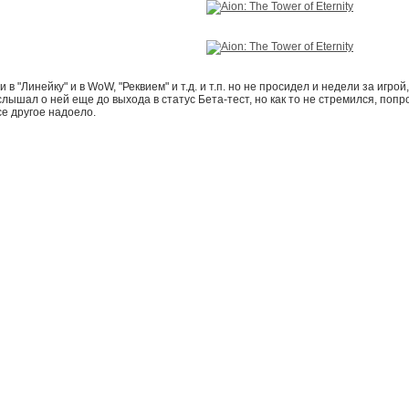
 в "Линейку" и в WoW, "Реквием" и т.д. и т.п. но не просидел и недели за игро
слышал о ней еще до выхода в статус Бета-тест, но как то не стремился, попр
се другое надоело.