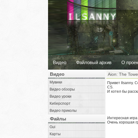
Видео
Файловый архив
О прое
Видео
Aion: The Tower
Мувики
Привет Ilsanny. 
CS.
Видео обзоры
И хотел бы расск
Видео уроки
Киберспорт
Видео приколы
Интересная игра 
Файлы
Очень хорошая гр
Gui
Карты