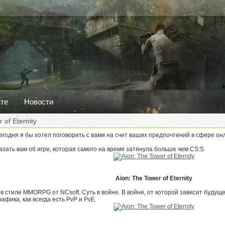
кте
Новости
 of Eternity
Сегодня я бы хотел поговорить с вами на счет ваших предпочтений в сфере он
азать вам об игре, которая самого на время затянула больше чем CS:S
Aion: The Tower of Eternity
в стиле MMORPG от NCsoft. Суть в войне. В войне, от которой зависит будуще
афика, как всегда есть PvP и PvE.