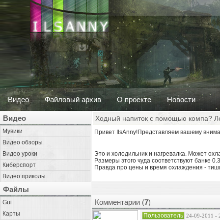
Видео
Файловый архив
О проекте
Новости
Видео
Ходный напиток с помощью компа? Ле
Мувики
Привет IlsAnny!Представляем вашему вним
Видео обзоры
Видео уроки
Это и холодильник и нагревалка. Может охла
Размеры этого чуда соответствуют банке 0.
Киберспорт
Правда про цены и время охлаждения - тиш
Видео приколы
Файлы
Комментарии (
7
)
Gui
Карты
Пользователь
24-09-2011 - 