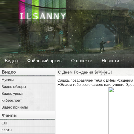
Видео
Файловый архив
О проекте
Новости
Видео
С Днем Рождения $@]-[eG!
Мувики
Сашка, поздравляем тебя с ДНем Рождения!
ЖЕлаем тебе всего самого наилучшего! Здор
Видео обзоры
Видео уроки
Киберспорт
Видео приколы
Файлы
Gui
Карты