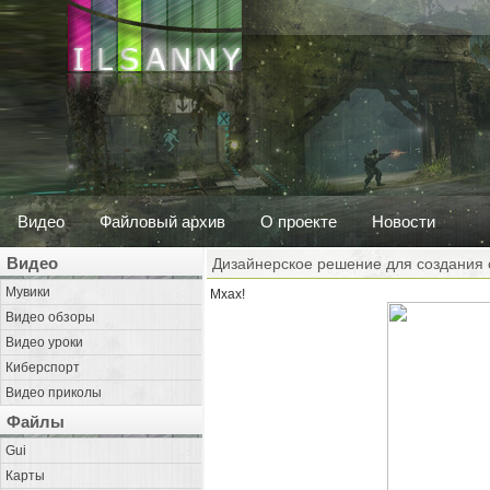
Видео
Файловый архив
О проекте
Новости
Видео
Дизайнерское решение для создания 
Мувики
Мхах!
Видео обзоры
Видео уроки
Киберспорт
Видео приколы
Файлы
Gui
Карты