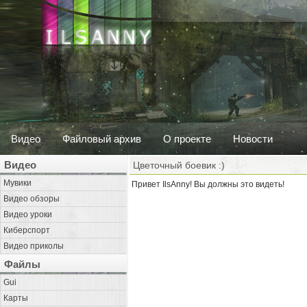
Видео
Файловый архив
О проекте
Новости
Видео
Цветочный боевик :)
Мувики
Привет IlsAnny! Вы должны это видеть!
Видео обзоры
Видео уроки
Киберспорт
Видео приколы
Файлы
Gui
Карты