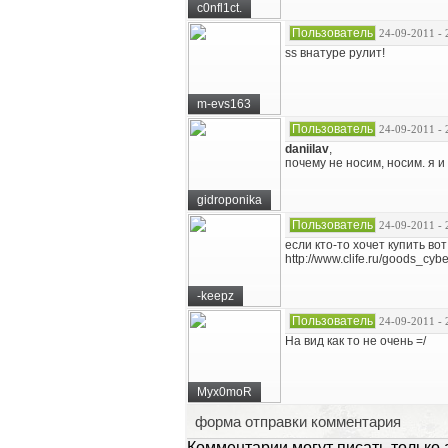
c0nfl1ct.
Пользователь
24-09-2011 - 
ss внатуре рулит!
m-evs163
Пользователь
24-09-2011 - 
daniilav
,
почему не носим, носим. я и
gidroponika
Пользователь
24-09-2011 - 
если кто-то хочет купить во
http://www.clife.ru/goods_cyb
-keepz
Пользователь
24-09-2011 - 
На вид как то не очень =/
Myx0moR
форма отправки комментария
Комментарии могут писать только