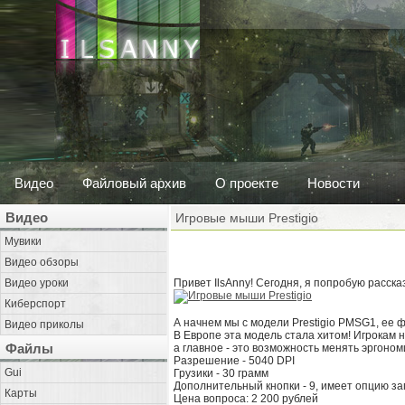
Видео
Файловый архив
О проекте
Новости
Видео
Игровые мыши Prestigio
Мувики
Видео обзоры
Видео уроки
Привет IlsAnny! Сегодня, я попробую расск
Киберспорт
А начнем мы с модели Prestigio PMSG1, ее 
Видео приколы
В Европе эта модель стала хитом! Игрокам н
Файлы
а главное - это возможность менять эргоном
Разрешение - 5040 DPI
Gui
Грузики - 30 грамм
Дополнительный кнопки - 9, имеет опцию за
Карты
Цена вопроса: 2 200 рублей