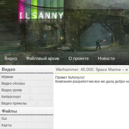
Видео
Файловый архив
О проекте
Новости
Видео
Warhammer: 40,000: Space Marine – и
Мувики
Привет IlsAnny.ru!
Компания-разработчик все же дала добро на
Видео обзоры
Видео уроки
Киберспорт
Видео приколы
Файлы
Gui
Карты