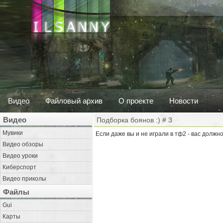
Видео
Файловый архив
О проекте
Новости
Видео
Подборка боянов :) # 3
Мувики
Если даже вы и не играли в тф2 - вас должно
Видео обзоры
Видео уроки
Киберспорт
Видео приколы
Файлы
Gui
Карты