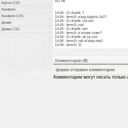
uLt: ok
Карты CSS
Конфиги
14:04 - D.r.Karlik: ?
Конфиги CSS
14:04 - term1t: в код будете 2х2?
14:05 - D.r.Karlik: css нет
Демки
14:05 - term1t: cod
14:05 - D.r.Karlik: нет
Демки CSS
14:05 - term1t: и позже тоже?
14:06 - D.r.Karlik: чё за cod
14:06 - term1t: call of duty mw2
14:06 - term1t: :D
Комментарии (
0
)
форма отправки комментария
Комментарии могут писать только