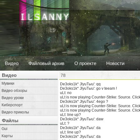
Видео
Файловый архив
О проекте
Новости
Видео
78
Мувики
De3oks1k* JlyuTыu': qq
De3oks1k* JlyuTыu': go v teeam !
Видео обзоры
uLt: no
uLt is now playing Counter-Strike: Source. Click
Видео уроки
De3oks1k* JlyuTыu': 4ego ?
Киберспорт
uLt is now playing Counter-Strike: Source. Click
uLt is now playing Counter-Strike: Source. Click
Видео приколы
uLt: line up?
De3oks1k* JlyuTыu': daw
Файлы
uLt: ?
De3oks1k* JlyuTыu': da
Gui
uLt: line up?
Карты
De3oks1k* JlyuTыu': da