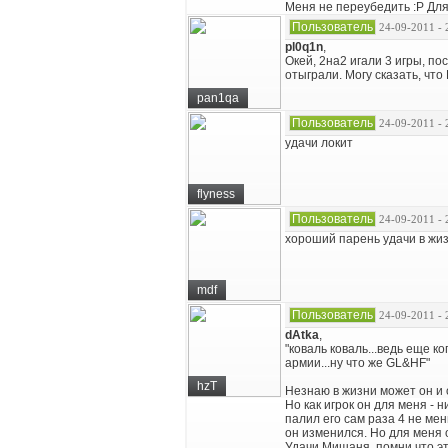
Меня не переубедить :P Дл
Пользователь
24-09-2011 - 
pl0q1n
,
Окей, 2на2 игали 3 игры, по
отыграли. Могу сказать, что 
pan1qa
Пользователь
24-09-2011 - 
удачи локит
flyness
Пользователь
24-09-2011 - 
хороший парень удачи в жизн
mdf
Пользователь
24-09-2011 - 
dAtka
,
"коваль коваль...ведь еще к
армии...ну что же GL&HF"
hzT
Незнаю в жизни может он и 
Но как игрок он для меня - н
палил его сам раза 4 не мен
он изменился. Но для меня он
Удачи Мишаня, помни что эт