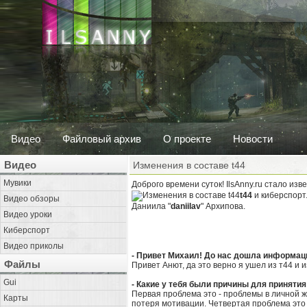
Видео
Файловый архив
О проекте
Новости
Видео
Изменения в составе t44
Мувики
Доброго времени суток! IlsAnny.ru стало изве
t44
и киберспорт
Видео обзоры
Даниила "
daniilav
" Архипова.
Видео уроки
Киберспорт
Видео приколы
- Привет Михаил! До нас дошла информация
Файлы
Привет Анют, да это верно я ушел из т44 и 
Gui
- Какие у тебя были причины для принятия
Первая проблема это - проблемы в личной ж
Карты
потеря мотивации. Четвертая проблема это н