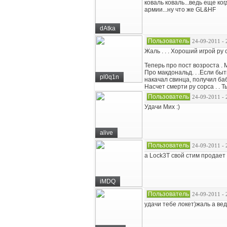
коваль коваль...ведь еще ко
армии...ну что же GL&HF
dAtka
Пользователь
24-09-2011 - 
Жаль . . . Хороший игрой ру
Теперь про пост возроста . 
Про макдональд. . .Если быт
pl0q1n
накачал свинца, получил бабл
Насчет смерти ру сорса . . Т
Пользователь
24-09-2011 - 
Удачи Мих :)
alive
Пользователь
24-09-2011 - 
а Lock3T свой стим продает 
iMDQ
Пользователь
24-09-2011 - 
удачи тебе локет)жаль а вед