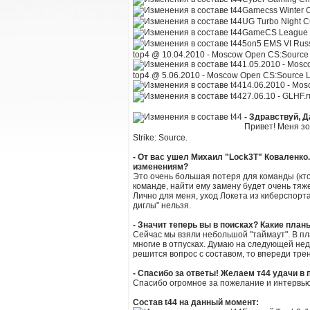
Gamecss Winter 
UG Turbo Night C
GameCS League Q
5on5 EMS VI Russi
top4 @ 10.04.2010 - Moscow Open CS:Source Lan
1.05.2010 - Mosco
top4 @ 5.06.2010 - Moscow Open CS:Source Lan 
14.06.2010 - Mosc
27.06.10 - GLHF.r
- Здравствуй, 
Привет! Меня зо
Strike: Source.
- От вас ушел Михаил "Lock3T" Коваленко
изменениям?
Это очень большая потеря для команды (кто
команде, найти ему замену будет очень тяже
Лично для меня, уход Локета из киберспорта
диглы" нельзя.
- Значит теперь вы в поисках? Какие пла
Сейчас мы взяли небольшой "таймаут". В пла
многие в отпусках. Думаю на следующей нед
решится вопрос с составом, то впереди трен
- Спасибо за ответы! Желаем т44 удачи в 
Спасибо огромное за пожелание и интервью
Состав t44 на данный момент: