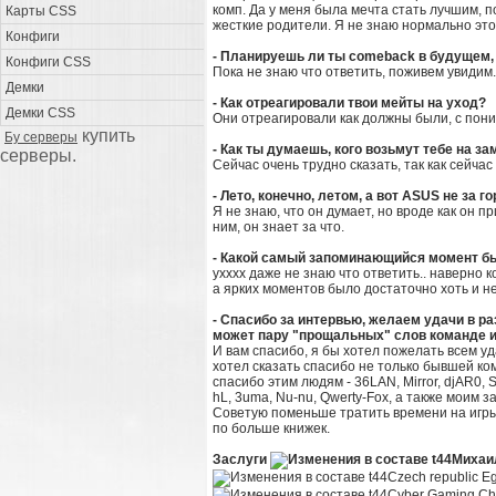
комп. Да у меня была мечта стать лучшим, п
Карты CSS
жесткие родители. Я не знаю нормально это 
Конфиги
- Планируешь ли ты comeback в будущем, 
Конфиги CSS
Пока не знаю что ответить, поживем увидим.
Демки
- Как отреагировали твои мейты на уход?
Демки CSS
Они отреагировали как должны были, с пон
купить
Бу серверы
- Как ты думаешь, кого возьмут тебе на за
серверы.
Сейчас очень трудно сказать, так как сейча
- Лето, конечно, летом, а вот ASUS не за 
Я не знаю, что он думает, но вроде как он п
ним, он знает за что.
- Какой самый запоминающийся момент бы
ухххх даже не знаю что ответить.. наверно 
а ярких моментов было достаточно хоть и не
- Спасибо за интервью, желаем удачи в р
может пару "прощальных" слов команде 
И вам спасибо, я бы хотел пожелать всем уд
хотел сказать спасибо не только бывшей ком
спасибо этим людям - 36LAN, Mirror, djAR0, Sh0
hL, 3uma, Nu-nu, Qwerty-Fox, а также моим 
Советую поменьше тратить времени на игры, 
по больше книжек.
Заслуги
Михаил
Czech republic Eg
Cyber Gaming Cha