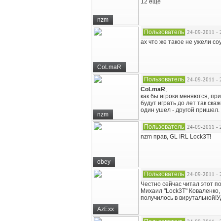
12 еще
nzm
Пользователь
24-09-2011 - 
ах что же такое не ужели соу
CoLmaR
Пользователь
24-09-2011 - 
CoLmaR
,
как бы игроки меняются, пр
будут играть до лет так ска
один ушел - другой пришел.
nzm
Пользователь
24-09-2011 - 
nzm прав, GL IRL Lock3T!
obey
Пользователь
24-09-2011 - 
Честно сейчас читал этот по
Михаил "Lock3T" Коваленко,
получилось в вирутальной!У
AzExx