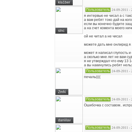
kla1ber
Пользователь
24-09-2011 - 
я интервью не чисал а с так
а вам ребят токо дай на ког
если вы конечно будите защ
а на счет комента моего нич
slnc
ой не читал а не чисал
можете дать мне онлирид я 
может я написал глупость и
а сколько мне лет не вам суд
я не утверждал что ему 13 1
а вы накинулись ребят нель
Пользователь
24-09-2011 - 
печаль((((
ZmN
Пользователь
24-09-2011 - 
Ошибочка с составом.. испр
daniilav
Пользователь
24-09-2011 - 