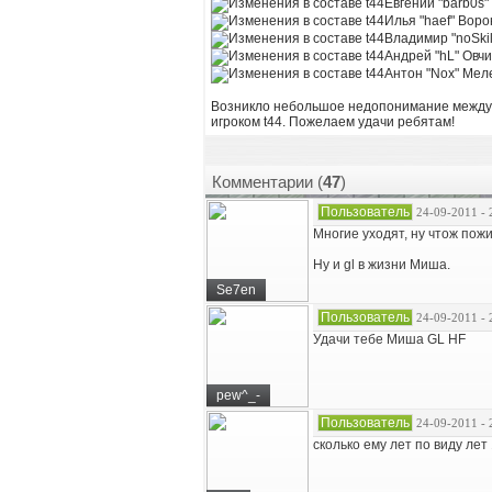
Евгений "barb0s"
Илья "haef" Воро
Владимир "noSki
Андрей "hL" Овч
Антон "Nox" Мел
Возникло небольшое недопонимание между к
игроком t44. Пожелаем удачи ребятам!
Комментарии (
47
)
Пользователь
24-09-2011 - 
Многие уходят, ну чтож пожи
Ну и gl в жизни Миша.
Se7en
Пользователь
24-09-2011 - 
Удачи тебе Миша GL HF
pew^_-
Пользователь
24-09-2011 - 
сколько ему лет по виду лет