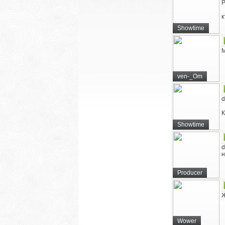
Р
к
Showtime
М
ven-_Om
d
К
Showtime
d
н
Producer
Wower