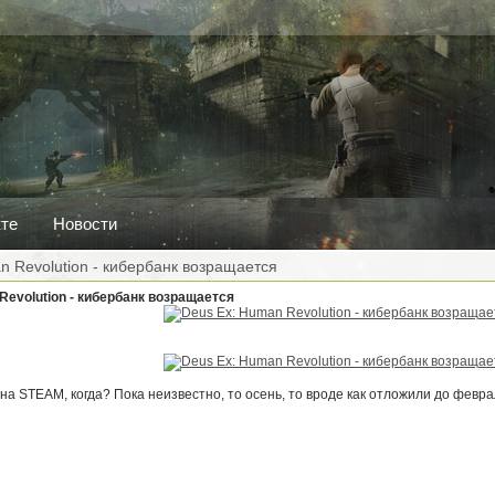
кте
Новости
n Revolution - кибербанк возращается
Revolution - кибербанк возращается
на STEAM, когда? Пока неизвестно, то осень, то вроде как отложили до февра