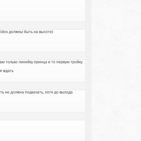
Eidos должны быть на высоте)
наю только линейку принца и то первую тройку.
бя ждать
сть не должна подкачать, хотя до выхода