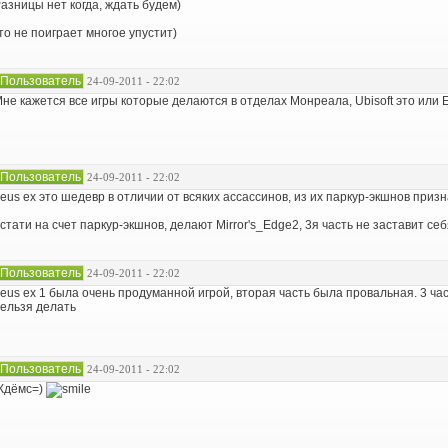
азницы нет когда, ждать будем)
то не поиграет многое упустит)
Пользователь
24-09-2011 - 22:02
не кажется все игры которые делаются в отделах Монреала, Ubisoft это или 
Пользователь
24-09-2011 - 22:02
eus ex это шедевр в отличии от всяких ассассинов, из их паркур-экшнов приз
стати на счет паркур-экшнов, делают Mirror's_Edge2, 3я часть не заставит се
Пользователь
24-09-2011 - 22:02
eus ex 1 была очень продуманной игрой, вторая часть была провальная. 3 ча
ельзя делать
Пользователь
24-09-2011 - 22:02
Ждёмс=)