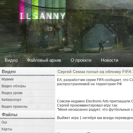
Видео
Файловый архив
О проекте
Новости
Видео
Сергей Семак попал на обложку FIFA 
Мувики
EA, разработчик серии FIFA сообщает, что С
распространяемой на территории РФ.
Видео обзоры
Видео уроки
Киберспорт
Совсем недавно Electronic Arts приглашали С.
Сергей прокомментировал игру так:
Видео приколы
"Меня несказанно радует, что футбольные сим
Файлы
Выйжет игра 1 октября как всегда переведен
Gui
Карты