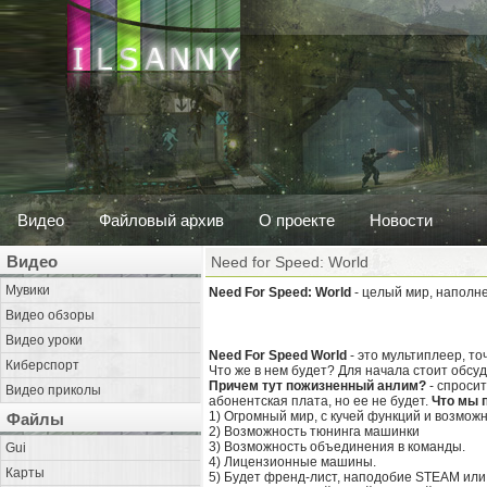
Видео
Файловый архив
О проекте
Новости
Видео
Need for Speed: World
Мувики
Need For Speed: World
- целый мир, наполн
Видео обзоры
Видео уроки
Need For Speed World
- это мультиплеер, т
Киберспорт
Что же в нем будет? Для начала стоит обсуд
Причем тут пожизненный анлим?
- спросит
Видео приколы
абонентская плата, но ее не будет.
Что мы 
1) Огромный мир, с кучей функций и возмож
Файлы
2) Возможность тюнинга машинки
3) Возможность объединения в команды.
Gui
4) Лицензионные машины.
Карты
5) Будет френд-лист, наподобие STEAM или 