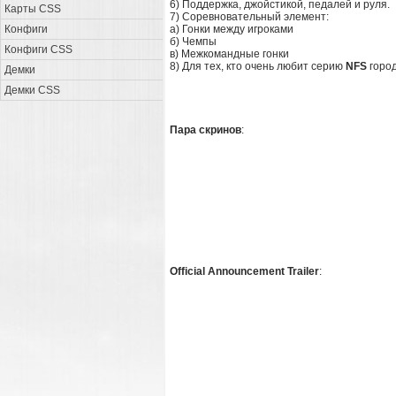
6) Поддержка, джойстикой, педалей и руля.
Карты CSS
7) Соревновательный элемент:
Конфиги
а) Гонки между игроками
б) Чемпы
Конфиги CSS
в) Межкомандные гонки
8) Для тех, кто очень любит серию
NFS
город
Демки
Демки CSS
Пара скринов
:
Official Announcement Trailer
: