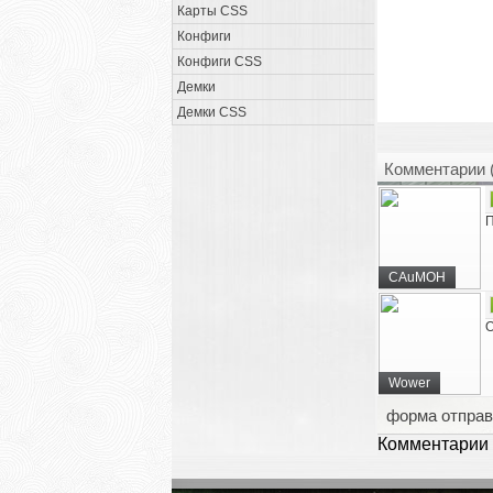
Карты CSS
Конфиги
Конфиги CSS
Демки
Демки CSS
Комментарии 
П
CAuMOH
О
Wower
форма отправ
Комментарии 