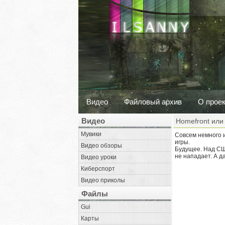
Видео
Файловый архив
О прое
Видео
Homefront или
Мувики
Совсем немного и
игры.
Видео обзоры
Будущее. Над США
не нападает. А д
Видео уроки
Киберспорт
Видео приколы
Файлы
Gui
Карты