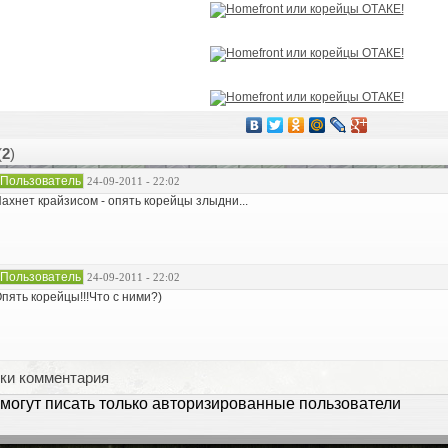
(
2
)
Пользователь
24-09-2011 - 22:02
ахнет крайзисом - опять корейцы злыдни...
Пользователь
24-09-2011 - 22:02
пять корейцы!!!Что с ними?)
ки комментария
могут писать только авторизированные пользователи