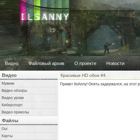
Видео
Файловый архив
О проекте
Новости
Видео
Красивые HD обои #4
Мувики
Привет IlsAnny! Опять задержался, на этот 
Видео обзоры
Видео уроки
Киберспорт
Видео приколы
Файлы
Gui
Карты