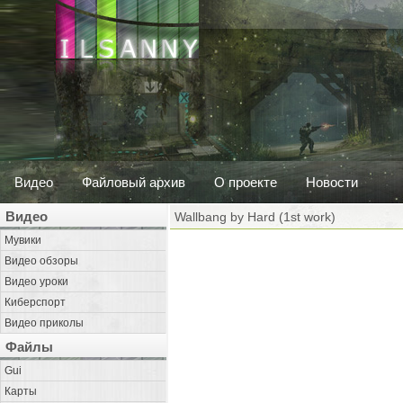
Видео
Файловый архив
О проекте
Новости
Видео
Wallbang by Hard (1st work)
Мувики
Видео обзоры
Видео уроки
Киберспорт
Видео приколы
Файлы
Gui
Карты