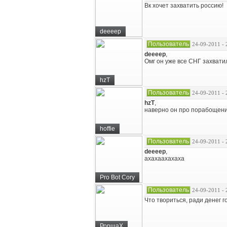
Вк хочет захватить россию!
deeeep
Пользователь
24-09-2011 - 
deeeep
,
Омг он уже все СНГ захватил
hzT
Пользователь
24-09-2011 - 
hzT
,
наверно он про порабоще
hoffie
Пользователь
24-09-2011 - 
deeeep
,
ахахаахахаха
Pro Bot Cory
Пользователь
24-09-2011 - 
Что твориться, ради денег го
РоршаХ