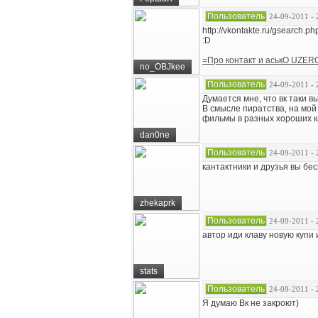
Пользователь
24-09-2011 - 
http://vkontakte.ru/gsearch
:D
=Про контакт и аськО UZER
no_OBJkee
Пользователь
24-09-2011 - 
Думается мне, что вк таки в
В смысле пиратства, на мой
фильмы в разных хороших к
dan0ne
Пользователь
24-09-2011 - 
кантактники и друзья вы бе
zhekaprk
Пользователь
24-09-2011 - 
автор иди клаву новую купи
stats
Пользователь
24-09-2011 - 
Я думаю Вк не закроют)