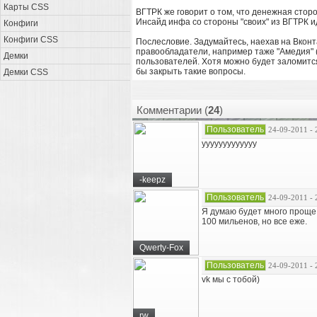
Карты CSS
ВГТРК же говорит о том, что денежная сторо
Инсайд инфа со стороны "своих" из ВГТРК ид
Конфиги
Конфиги CSS
Послесловие. Задумайтесь, наехав на Вконт
правообладатели, например таже "Амедия" (
Демки
пользователей. Хотя можно будет заломится
бы закрыть такие вопросы.
Демки CSS
Комментарии (
24
)
Пользователь
24-09-2011 - 
ууууууууууууу
-keepz
Пользователь
24-09-2011 - 
Я думаю будет много проще.
100 мильенов, но все еже.
Qwerty-Fox
Пользователь
24-09-2011 - 
vk мы с тобой)
rw