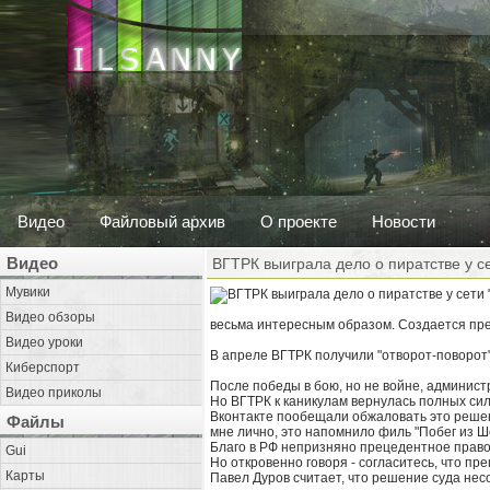
Видео
Файловый архив
О проекте
Новости
Видео
ВГТРК выиграла дело о пиратстве у се
Мувики
Видео обзоры
весьма интересным образом. Создается пре
Видео уроки
В апреле ВГТРК получили "отворот-поворот".
Киберспорт
После победы в бою, но не войне, админист
Видео приколы
Но ВГТРК к каникулам вернулась полных си
Вконтакте пообещали обжаловать это решени
Файлы
мне лично, это напомнило филь "Побег из Шо
Благо в РФ непризняно прецедентное право 
Gui
Но откровенно говоря - согласитесь, что пр
Карты
Павел Дуров считает, что решение суда нес