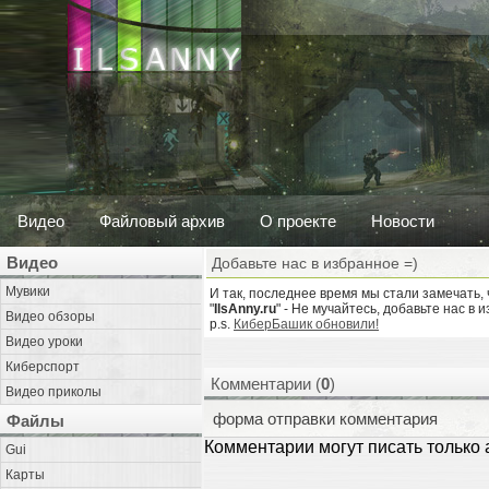
Видео
Файловый архив
О проекте
Новости
Видео
Добавьте нас в избранное =)
Мувики
И так, последнее время мы стали замечать, 
"
IlsAnny.ru
" - Не мучайтесь, добавьте нас 
Видео обзоры
p.s.
КиберБашик обновили!
Видео уроки
Киберспорт
Комментарии (
0
)
Видео приколы
форма отправки комментария
Файлы
Комментарии могут писать только
Gui
Карты