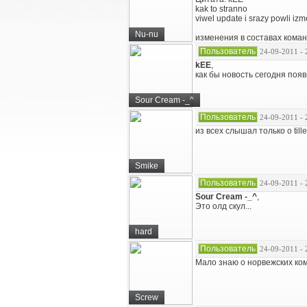
kak to stranno
viwel update i srazy powli iz
Nu-nu
изменения в составах команд
Пользователь
24-09-2011 - 
kEE
,
как бы новость сегодня поя
Sour Cream -_^
Пользователь
24-09-2011 - 
из всех слышал только о tille
Smike
Пользователь
24-09-2011 - 
Sour Cream -_^
,
Это олд скул...
hard
Пользователь
24-09-2011 - 
Мало знаю о норвежских ко
Screw