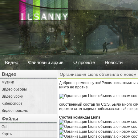
Видео
Файловый архив
О проекте
Новости
Видео
Организация Lions объявила о новом 
Мувики
Доброго времени суток! Решил ознакомить ва
никто не против.
Видео обзоры
Видео уроки
Киберспорт
собственный состав по CS:S. Было много слу
игроком стал видимо небезызвестный в норве
Видео приколы
Состав команды Lions:
Файлы
Gui
Карты