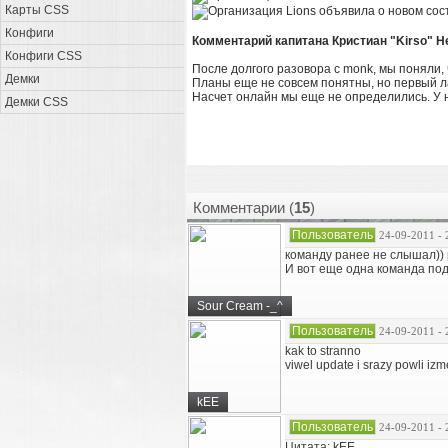
Карты CSS
Конфиги
Комментарий капитана Кристиан "Kirso" 
Конфиги CSS
После долгого разовора с monk, мы поняли,
Демки
Планы еще не совсем понятны, но первый лан
Насчет онлайн мы еще не определились. У н
Демки CSS
Комментарии (
15
)
Пользователь
24-09-2011 - 
команду ранее не слышал)) 
И вот еще одна команда по
Sour Cream -_^
Пользователь
24-09-2011 - 
kak to stranno
viwel update i srazy powli iz
kEE
Пользователь
24-09-2011 - 
Цитата: kEE