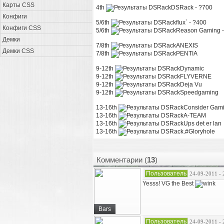
Карты CSS
4th
DSRack - ?700
Конфиги
5/6th
flux` - ?400
Конфиги CSS
5/6th
Reason Gaming -
Демки
7/8th
ANEXIS
Демки CSS
7/8th
PENTIA
9-12th
Dynamic
9-12th
FLYVERNE
9-12th
Deja Vu
9-12th
Speedgaming
13-16th
Consider Gami
13-16th
A-TEAM
13-16th
Ups det er lan
13-16th
.#Gloryhole
Комментарии (
13
)
Пользователь
24-09-2011 - 
Yesss! VG the Best
Bars
Пользователь
24-09-2011 - 