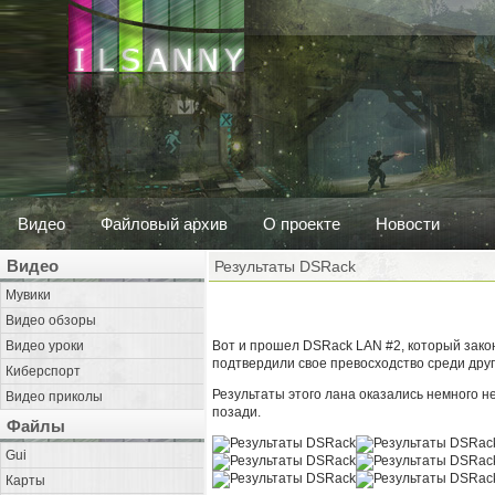
Видео
Файловый архив
О проекте
Новости
Видео
Результаты DSRack
Мувики
Видео обзоры
Видео уроки
Вот и прошел DSRack LAN #2, который зак
подтвердили свое превосходство среди друг
Киберспорт
Результаты этого лана оказались немного 
Видео приколы
позади.
Файлы
Gui
Карты