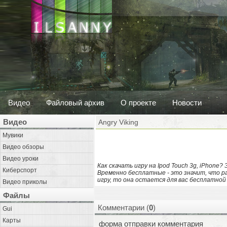
Видео
Файловый архив
О проекте
Новости
Видео
Angry Viking
Мувики
Видео обзоры
Видео уроки
Как скачать игру на Ipod Touch 3g, iPhone?
Киберспорт
Временно бесплатные - это значит, что р
игру, то она остается для вас бесплатной
Видео приколы
Файлы
Комментарии (
0
)
Gui
Карты
форма отправки комментария