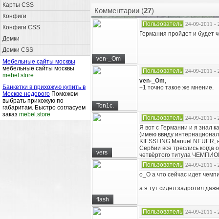
Карты CSS
Комментарии (
27
)
Конфиги
Пользователь
24-09-2011 - 
Конфиги CSS
Германия пройдет и будет ч
Демки
Демки CSS
ven-_Om
Мебельные сайты москвы
мебельные сайты москвы
Пользователь
24-09-2011 - 
mebel.store
ven-_Om
,
Банкетки в прихожую купить в
+1 точно такое же мнение.
Москве недорого
Поможем
выбрать прихожую по
Ton1c.
габаритам. Быстро согласуем
заказ
mebel.store
Пользователь
24-09-2011 - 
Я вот с Германии и я знал к
(имею ввиду интернационал
KIESSLING Manuel NEUER, но
Сербии все треслись когда о
vers
четвёртого титула ЧЕМПИО
Пользователь
24-09-2011 - 
о_О а что сейчас идет чемп
а я тут сидел задротил даже и
flash
Пользователь
24-09-2011 - 