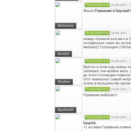
Пользователь
24-09-2011 - 
Финал:
Германия и Уругвай !
Wolverine
Пользователь
24-09-2011 - 
немцы проваляться,как и в 2
полуфинале,такая же ситуац
мнение)1.Голландия.2.Испа
fanat1k
Пользователь
24-09-2011 - 
Врятле в этом году немцы п
забивают они крайне мало ,а
до этого Голландии повезло с
этот чемпионат самый непре
Shuther
этапы в большинстве своем 
Пользователь
24-09-2011 - 
Германия выйграет)
Myx0moR
Пользователь
24-09-2011 - 
fanat1k
,
+1 но имхо Германия помен