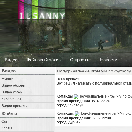
Видео
Файловый архив
О проекте
Новости
Видео
Полуфинальные игры ЧМ по футболу
Мувики
Всем привет!
Вот решил написать о полуфинальной стад
Видео обзоры
Видео уроки
Команды
Киберспорт
Время провидения
06.07-22:30
город
Кейптаун
Видео приколы
Файлы
Команды
:
Время провидения
: 07.07-22:30
Gui
город
: Дурбан
Карты