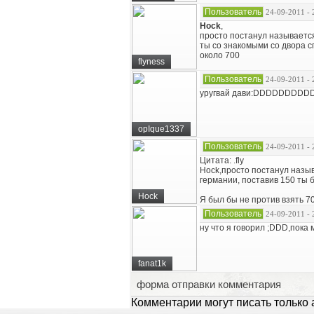
Пользователь
24-09-2011 - 
Hock
,
просто постанул называетс
ты со знакомыми со двора с
около 700
flyness
Пользователь
24-09-2011 - 
уругвай дави:DDDDDDDD
opIque1337
Пользователь
24-09-2011 - 
Цитата: .fly
Hock,просто постанул назыв
германии, поставив 150 ты 
Hock
Я был бы не против взять 70
Пользователь
24-09-2011 - 
ну что я говорил ;DDD,пока
fanat1k
форма отправки комментария
Комментарии могут писать только