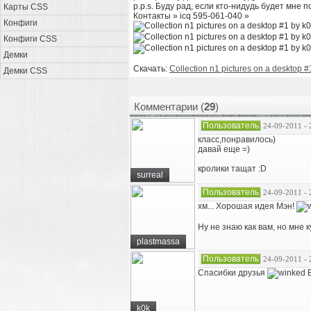
p.p.s. Буду рад, если кто-нидудь будет мне по
Карты CSS
Контакты » icq 595-061-040 »
Конфиги
Конфиги CSS
Демки
Скачать:
Collection n1 pictures on a desktop #
Демки CSS
Комментарии (
29
)
Пользователь
24-09-2011 - 
класс,понравилось)
давай еще =)
кролики тащат :D
surreal
Пользователь
24-09-2011 - 
хм... Хорошая идея Мэн!
Ну не знаю как вам, но мне к
plastmassa
Пользователь
24-09-2011 - 
Спасибки друзья
Б
k0k