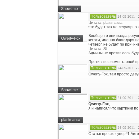
Showtime
Пользователь
24-09-2011 - 
Цитата: plastmassa
это будет так же легулярно к
Вообще-то они всегда регул
Qwerty-Fox
кстати, именно благодаря н
четверг, не будет по причи
Цитата: St
Админы не против если буде
Против, по элементарной при
Пользователь
24-09-2011 - 
Qwerty-Fox, там просто деву
Showtime
Пользователь
24-09-2011 - 
Qwerty-Fox
,
я и написал что картинки по
plastmassa
Пользователь
24-09-2011 - 
Статья просто супер!!1 Авт