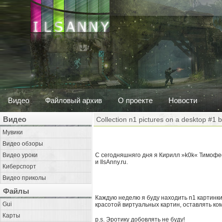
Видео
Файловый архив
О проекте
Новости
Видео
Collection n1 pictures on a desktop #1 
Мувики
Видео обзоры
Видео уроки
С сегодняшняго дня я Кирилл »k0k« Тимофе
и IlsAnny.ru.
Киберспорт
Видео приколы
Файлы
Каждую неделю я буду находить n1 картинки д
Gui
красотой виртуальных картин, оставлять к
Карты
p.s. Эротику добовлять не буду!