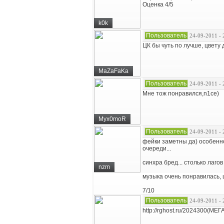
Оценка 4/5
k0k
Пользователь
24-09-2011 - 
ЦК бы чуть по лучше, цвету 
MaZaFaKa
Пользователь
24-09-2011 - 
Мне тож понравился,n1ce)
Myx0moR
Пользователь
24-09-2011 - 
фейки заметны да) особенно 
очереди...
синхра бред... столько лагов
nzm
музыка очень понравилась, ц
7/10
Пользователь
24-09-2011 - 
http://rghost.ru/2024300(М