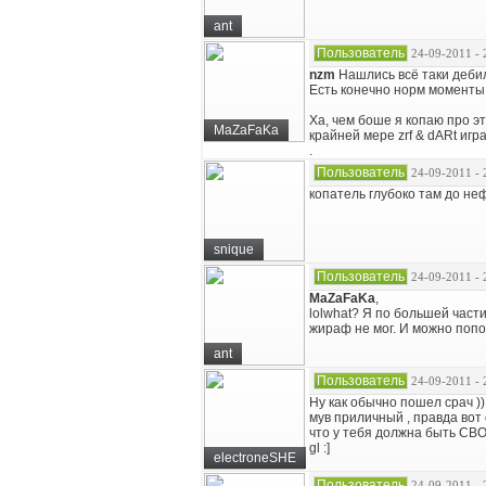
ant
Пользователь
24-09-2011 - 
nzm
Нашлись всё таки деби
Есть конечно норм моменты,
Ха, чем боше я копаю про эт
MaZaFaKa
крайней мере zrf & dARt игр
.
Пользователь
24-09-2011 - 
копатель глубоко там до не
snique
Пользователь
24-09-2011 - 
MaZaFaKa
,
lolwhat? Я по большей части
жираф не мог. И можно попо
ant
Пользователь
24-09-2011 - 
Ну как обычно пошел срач ))
мув приличный , правда во
что у тебя должна быть СВО
gl :]
electroneSHE
Пользователь
24-09-2011 - 