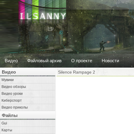
Видео
Файловый архив
О проекте
Новости
Видео
Silence Rampage 2
Мувики
Видео обзоры
Видео уроки
Киберспорт
Видео приколы
Файлы
Gui
Карты