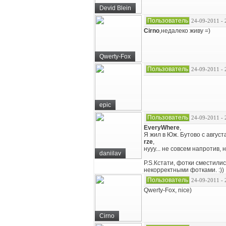
Devid Blein
Пользователь
24-09-2011 - 
Cirno
,недалеко живу =)
Qwerty-Fox
Пользователь
24-09-2011 - 
epic
Пользователь
24-09-2011 - 
EveryWhere
,
Я жил в Юж. Бутово с август
rze
,
нууу... не совсем напротив, 
daniilav
P.S.Кстати, фотки сместилис
некорректными фотками. :))
Пользователь
24-09-2011 - 
Qwerty-Fox, nice)
Cirno