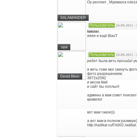
Оу респект , Мурманск rulez
SALAMANDER
Пользователь
24-09-2011 - 
twister
,
яяяя и ещё BlasT
.opa
Пользователь
24-09-2011 - 
ребят была веть просьба! 
я веть тоже мог скинуть фот
фото разрешением:
Devid Blein
3872х2592
и весов 8мб
и сайт бы поплыл!
админы а вам совет поискать
кривило!
вот вам такое)))
а вот вам в полном размере
http://radikal.ru/F/s002.radik