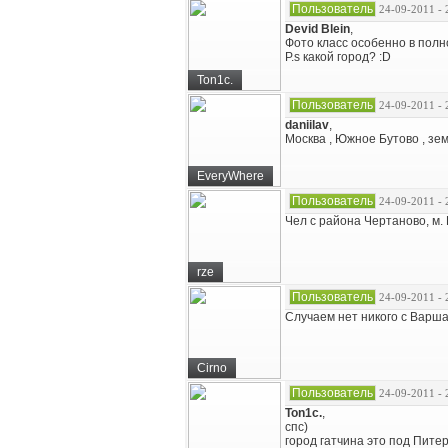
Пользователь
24-09-2011 - 
Devid Blein
,
Фото класс особенно в полн
P.s какой город? :D
Ton1c.
Пользователь
24-09-2011 - 
daniilav
,
Москва , Южное Бутово , земл
EveryWhere
Пользователь
24-09-2011 - 
Чел с района Чертаново, м. 
rze
Пользователь
24-09-2011 - 
Случаем нет никого с Варш
Cirno
Пользователь
24-09-2011 - 
Ton1c.
,
спс)
город гатчина это под Пите