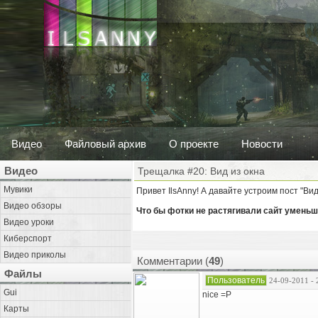
Видео
Файловый архив
О проекте
Новости
Видео
Трещалка #20: Вид из окна
Мувики
Привет IlsAnny! А давайте устроим пост "Ви
Видео обзоры
Что бы фотки не растягивали сайт уменьш
Видео уроки
Киберспорт
Видео приколы
Комментарии (
49
)
Файлы
Пользователь
24-09-2011 - 
Gui
nice =P
Карты