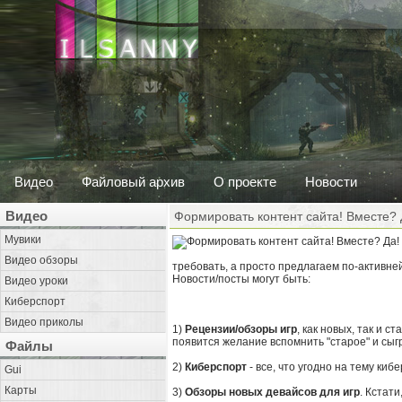
Видео
Файловый архив
О проекте
Новости
Видео
Формировать контент сайта! Вместе? 
Мувики
Видео обзоры
требовать, а просто предлагаем по-активней
Новости/посты могут быть:
Видео уроки
Киберспорт
Видео приколы
1)
Рецензии/обзоры игр
, как новых, так и с
появится желание вспомнить "старое" и сыгра
Файлы
2)
Киберспорт
- все, что угодно на тему киб
Gui
Карты
3)
Обзоры новых девайсов для игр
. Кстат