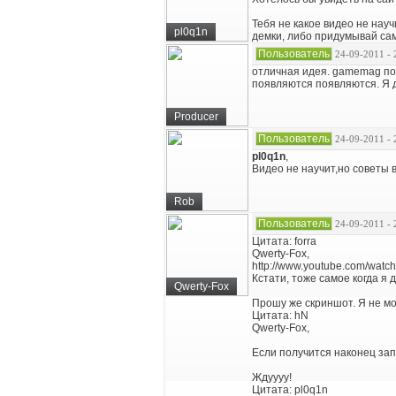
Тебя не какое видео не науч
pl0q1n
демки, либо придумывай сам.
Пользователь
24-09-2011 - 
отличная идея. gamemag по
появляются появляются. Я 
Producer
Пользователь
24-09-2011 - 
pl0q1n
,
Видео не научит,но советы в
Rob
Пользователь
24-09-2011 - 
Цитата: forra
Qwerty-Fox,
http://www.youtube.com/wat
Кстати, тоже самое когда я 
Qwerty-Fox
Прошу же скриншот. Я не мо
Цитата: hN
Qwerty-Fox,
Если получится наконец зап
Ждуууу!
Цитата: pl0q1n