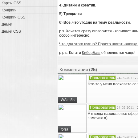
Карты CSS
4)
Дизайн и креатив.
Конфиги
5)
Трещалки
Конфиги CSS
6)
Все, что угодно на тему реальности.
Демки
p.s. Хочется сразу оговорится - копипаст н
Демки CSS
особо интересно.
Что для этого нужно? Просто нажать кнопку 
p.p.s. Кстати
КиберБаш
обновляется чаще!
Комментарии (
25
)
Пользователь
24-09-2011 - 
Что-то у меня плоховато со 
WAim3s
Пользователь
24-09-2011 - 
А я когда нажимаю все офор
замечаю =)
forra
Пользователь
24-09-2011 - 