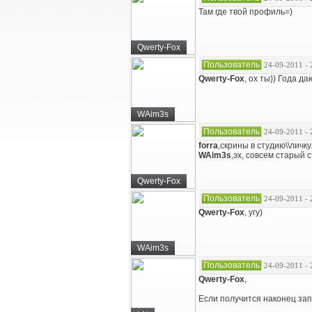
Там где твой профиль=)
Qwerty-Fox
Пользователь
24-09-2011 - 
Qwerty-Fox
, ох ты)) Года да
WAim3s
Пользователь
24-09-2011 - 
forra
,скрины в студию\\личк
WAim3s
,эх, совсем старый с
Qwerty-Fox
Пользователь
24-09-2011 - 
Qwerty-Fox
, угу)
WAim3s
Пользователь
24-09-2011 - 
Qwerty-Fox
,
Если получится наконец зап