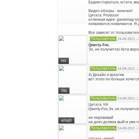
Будем стараться, кстати, в
Видео-обзоры - конечно!
Цитата: Producer
отличная идея. gamemag по
появляются появляются. Я 
Все зависит от пользовател
Пользователь
24-09-2011 - 
Qwerty-Fox
,
Эх, не получится) бета верс
hN
Пользователь
24-09-2011 - 
4) Дизайн и креатив.
вот этого по-больше хочется
Stq
Пользователь
24-09-2011 - 
Цитата: hN
Qwerty-Fox,Эх, не получится
не переживай
amig0
на днях должна выйти уже 
Пользователь
24-09-2011 - 
Цитата: amig0