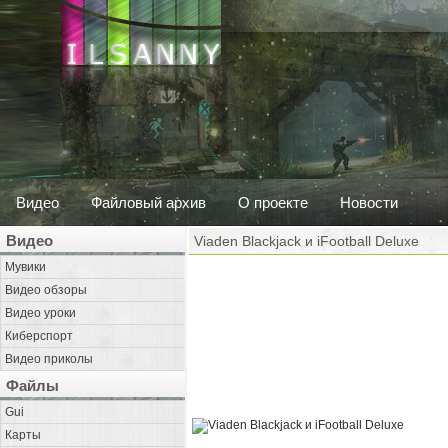
Видео
Файловый архив
О проекте
Новости
Видео
Viaden Blackjack и iFootball Deluxe
Мувики
Видео обзоры
Видео уроки
Киберспорт
Видео приколы
Файлы
Gui
Карты